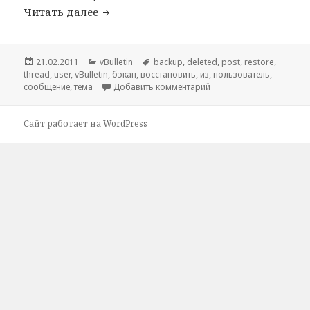
Читать далее
Восстановление темы/сообщения/поль
Опубликовано
21.02.2011
Рубрики
vBulletin
Метки
backup
,
deleted
,
post
,
restore
,
thread
,
user
,
vBulletin
,
бэкап
,
восстановить
,
из
,
пользователь
,
сообщение
,
тема
Добавить комментарий
к записи Восстановлен
Сайт работает на WordPress