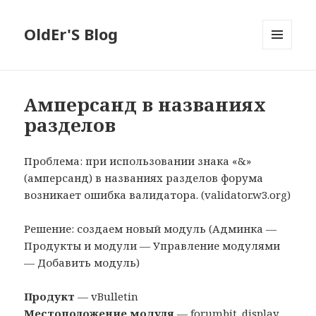
OldEr'S Blog
МЕНЮ
И
ВИДЖЕТЫ
Амперсанд в названиях
разделов
Проблема: при использовании знака «&»
(амперсанд) в названиях разделов форума
возникает ошибка валидатора. (validator.w3.org)
Решение: создаем новый модуль (Админка —
Продукты и модули — Управление модулями
— Добавить модуль)
Продукт
— vBulletin
Местоположение модуля
— forumbit_display