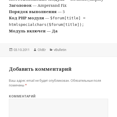
Заголовок
— Ampersand Fix
Порядок выполнения
— 5
Код PHP модуля
—
$forum[title] =
htmlspecialchars($forum[title]);
Модуль включен — Да
Опубликовано
03.10.2011
Автор
OldEr
Рубрики
vBulletin
Добавить комментарий
Ваш адрес email не будет опубликован.
Обязательные поля
помечены
*
КОММЕНТАРИЙ