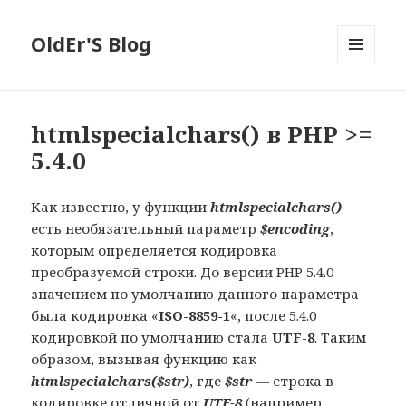
OldEr'S Blog
МЕНЮ
И
ВИДЖЕТЫ
htmlspecialchars() в PHP >=
5.4.0
Как известно, у функции
htmlspecialchars()
есть необязательный параметр
$encoding
,
которым определяется кодировка
преобразуемой строки. До версии PHP 5.4.0
значением по умолчанию данного параметра
была кодировка «
ISO-8859-1
«, после 5.4.0
кодировкой по умолчанию стала
UTF-8
. Таким
образом, вызывая функцию как
htmlspecialchars($str)
, где
$str
— строка в
кодировке отличной от
UTF-8
(например