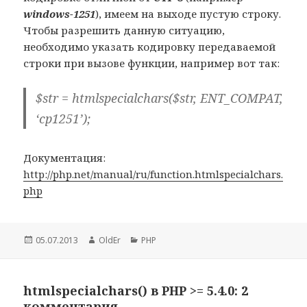
windows-1251
), имеем на выходе пустую строку.
Чтобы разрешить данную ситуацию,
необходимо указать кодировку передаваемой
строки при вызове функции, например вот так:
$str = htmlspecialchars($str, ENT_COMPAT,
‘cp1251’);
Документация:
http://php.net/manual/ru/function.htmlspecialchars.
php
Опубликовано
05.07.2013
Автор
OldEr
Рубрики
PHP
htmlspecialchars() в PHP >= 5.4.0: 2
комментария