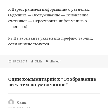
и Перестраиваем информацию о разделах.
(Админка — Обслуживание — Обновление
счётчиков — Перестроить информацию о
разделах)
P.S Не забывайте указывать префикс таблиц,
если он используется.
Опубликовано
19.05.2011
Автор
OldEr
Рубрики
vBulletin
Один комментарий к “Отображение
всех тем по умолчанию”
Саня
: