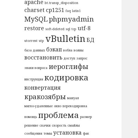
apache
bt.transp_disposition
charset
cp1251
faq
latin1
MySQL
phpmyadmin
restore
utf-8
soft-deleted
sql
tcp
vBulletin
БД
utorrent
utp
бэкап
база данных
вобла
волны
восстановить
доступ
запрос
иероглифы
знаки вопроса
кодировка
инструкция
конвертация
кракозябры
мануал
мягко-удаленные
окно
перекодировка
проблема
помощь
размер
решение
скачки
скорость
смайлы
установка
сообщения
темы
фак