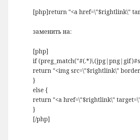
[php]return "<a href=\"$rightlink\" ta
заменить на:
[php]
if (preg_match("#(.*)\.(jpg|png|gif)#si
return "<img src=\"$rightlink\" border=\
}
else {
return "<a href=\"$rightlink\" target=\
}
[/php]