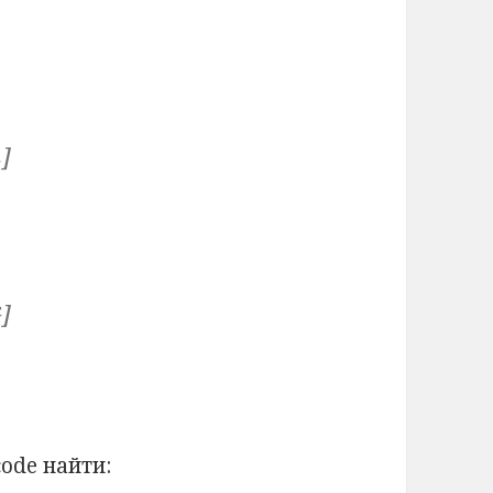
L]
G]
code найти: