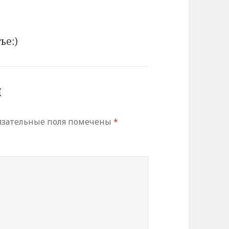
ье:)
й
зательные поля помечены
*