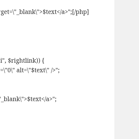
rget=\"_blank\">$text</a>";[/php]
", $rightlink)) {
"0\" alt=\"$text\" />";
"_blank\">$text</a>";