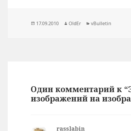
Опубликовано
17.09.2010
Автор
OldEr
Рубрики
vBulletin
Один комментарий к “
изображений на изобр
rasslabin
: