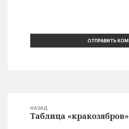
Навигация
по
НАЗАД
Таблица «кракозябров»
записям
Предыдущая
запись: