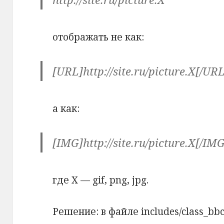
отображать не как:
[URL]http://site.ru/picture.X[/UR
а как:
[IMG]http://site.ru/picture.X[/IM
где X — gif, png, jpg.
Решение: в файле includes/class_bb