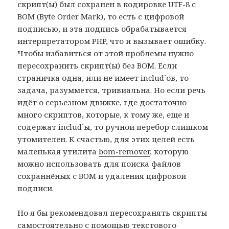
скрипт(ы) был сохранен в кодировке UTF-8 с
BOM (Byte Order Mark), то есть с цифровой
подписью, и эта подпись обрабатывается
интерпретатором PHP, что и вызывает ошибку.
Чтобы избавиться от этой проблемы нужно
пересохранить скрипт(ы) без BOM. Если
страничка одна, или не имеет includ`ов, то
задача, разуммется, тривиальна. Но если речь
идёт о серьезном движке, где достаточно
много скриптов, которые, к тому же, еще и
содержат includ`ы, то ручной перебор слишком
утомителен. К счастью, для этих целей есть
маленькая утилита
bom-remover
, которую
можно использовать для поиска файлов
сохраннёных с BOM и удаления цифровой
подписи.
Но я бы рекомендовал пересохранять скрипты
самостоятельно с помощью текстового