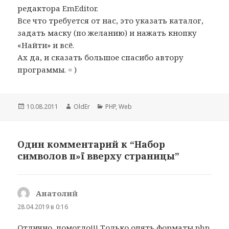
редактора EmEditor.
Все что требуется от нас, это указать каталог,
задать маску (по желанию) и нажать кнопку
«Найти» и всё.
Ах да, и сказать большое спасибо автору
программы. = )
Опубликовано
10.08.2011
Автор
OldEr
Рубрики
PHP
,
Web
Один комментарий к “Набор
символов п»ї вверху страницы”
Анатолий
:
28.04.2019 в 0:16
Отлично, помогло!!! Только опять форматы php